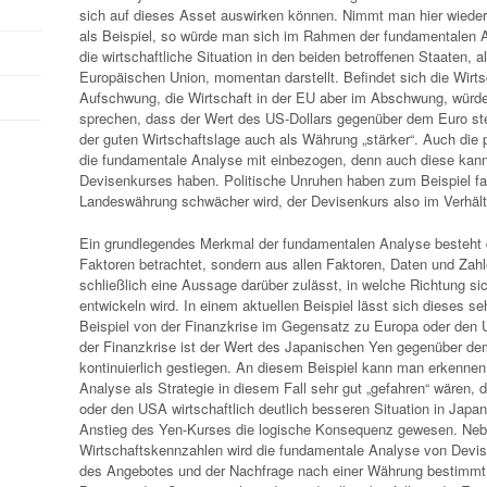
sich auf dieses Asset auswirken können. Nimmt man hier wied
als Beispiel, so würde man sich im Rahmen der fundamentalen 
die wirtschaftliche Situation in den beiden betroffenen Staaten, a
Europäischen Union, momentan darstellt. Befindet sich die Wirt
Aufschwung, die Wirtschaft in der EU aber im Abschwung, würde
sprechen, dass der Wert des US-Dollars gegenüber dem Euro stei
der guten Wirtschaftslage auch als Währung „stärker“. Auch die p
die fundamentale Analyse mit einbezogen, denn auch diese kann
Devisenkurses haben. Politische Unruhen haben zum Beispiel fa
Landeswährung schwächer wird, der Devisenkurs also im Verhältn
Ein grundlegendes Merkmal der fundamentalen Analyse besteht d
Faktoren betrachtet, sondern aus allen Faktoren, Daten und Zahl
schließlich eine Aussage darüber zulässt, in welche Richtung sic
entwickeln wird. In einem aktuellen Beispiel lässt sich dieses s
Beispiel von der Finanzkrise im Gegensatz zu Europa oder den U
der Finanzkrise ist der Wert des Japanischen Yen gegenüber de
kontinuierlich gestiegen. An diesem Beispiel kann man erkenne
Analyse als Strategie in diesem Fall sehr gut „gefahren“ wären,
oder den USA wirtschaftlich deutlich besseren Situation in Japa
Anstieg des Yen-Kurses die logische Konsequenz gewesen. Neb
Wirtschaftskennzahlen wird die fundamentale Analyse von Devis
des Angebotes und der Nachfrage nach einer Währung bestimmt.